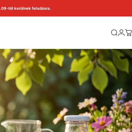
09-től kerülnek feladásra.
Bejele
Keresés
K