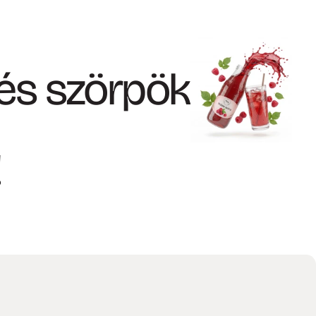
 és szörpök
!