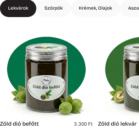
Lekvárok
Szörpök
Krémek, Olajok
Asza
Zöld dió befőtt
Zöld dió lekvár
3.300 Ft