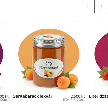
Sárgabarack lekvár
Eper dz
Egységár
Egységár
00 Ft
2.500 Ft
100ml)
(704 Ft
/
100ml)
per