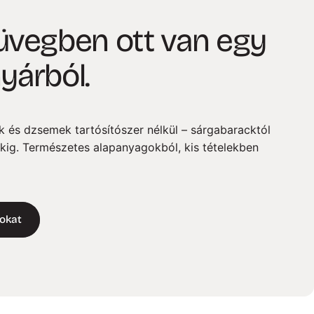
üvegben
ott
van
egy
yárból.
k és dzsemek tartósítószer nélkül – sárgabaracktól
kig. Természetes alapanyagokból, kis tételekben
rokat