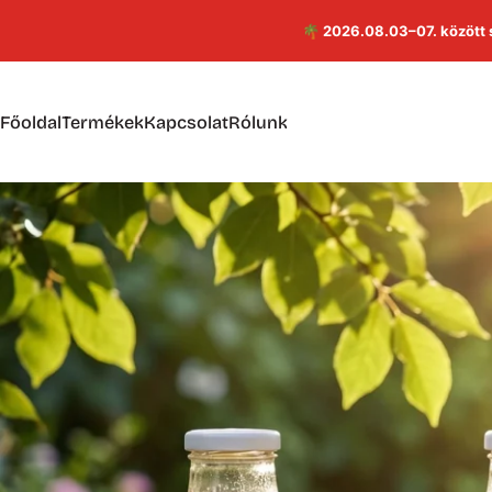
Ugrás a tartalomhoz
🌴 2026.08.03–07. között 
Főoldal
Termékek
Kapcsolat
Rólunk
Főoldal
Termékek
Kapcsolat
Rólunk