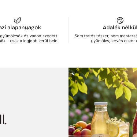
azi alapanyagok
Adalék nélkü
t gyümölcsök és vadon szedett
Sem tartósítószer, sem mesters
k – csak a legjobb kerül bele.
gyümölcs, kevés cukor é
l.