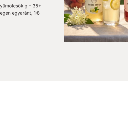
gyümölcsökig – 35+
egen egyaránt, 1:8