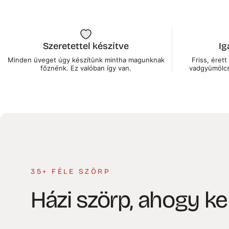
Szeretettel készítve
Ig
Minden üveget úgy készítünk mintha magunknak
Friss, éret
főznénk. Ez valóban így van.
vadgyümölcsö
35+ FÉLE SZÖRP
Házi
szörp,
ahogy
kel