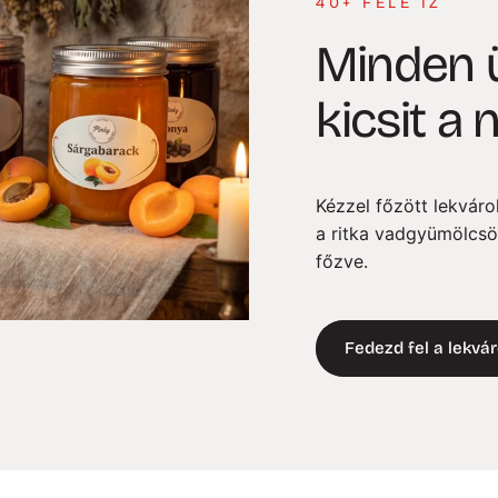
40+ FÉLE ÍZ
Minden
kicsit
a
n
Kézzel főzött lekváro
a ritka vadgyümölcsö
főzve.
Fedezd fel a lekvá