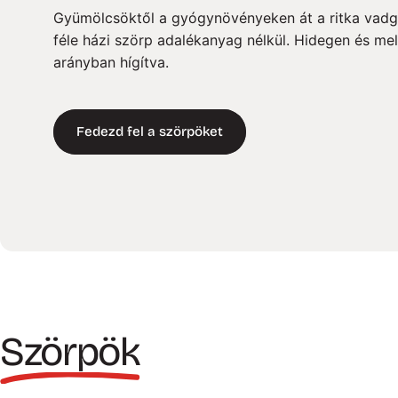
Gyümölcsöktől a gyógynövényeken át a ritka vad
féle házi szörp adalékanyag nélkül. Hidegen és mel
arányban hígítva.
Fedezd fel a szörpöket
Szörpök