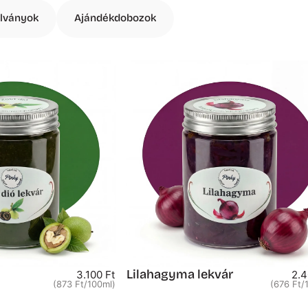
lványok
Ajándékdobozok
Lilahagyma lekvár
Egységár
3.100 Ft
2.4
(873 Ft
/
100ml)
(676 Ft
/
per
per